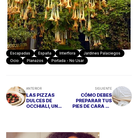
Escapadas
España
Interflora
Jardines Palaciegos
Ocio
Planazos
Portada - No Usar
ANTERIOR
SIGUIENTE
LAS PIZZAS
CÓMO DEBES
DULCES DE
PREPARAR TUS
OCCHIALI, UN
PIES DE CARA AL
CAPRICHO
VERANO
IRRESISTIBLE
PARA LOS MÁS
GOLOSOS