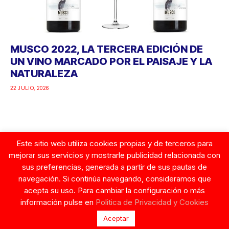
MUSCO 2022, LA TERCERA EDICIÓN DE
UN VINO MARCADO POR EL PAISAJE Y LA
NATURALEZA
22 JULIO, 2026
Este sitio web utiliza cookies propias y de terceros para
Google
mejorar sus servicios y mostrarle publicidad relacionada con
sus preferencias, generada a partir de sus pautas de
navegación. Si continúa navegando, consideramos que
acepta su uso. Para cambiar la configuración o más
información pulse en
Politica de Privacidad y Cookies
© Copyright 2026. Tentaciones de Mujer.
Contacto
Aceptar