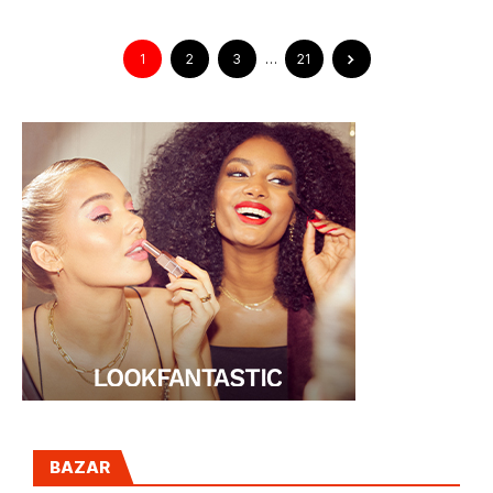
1
2
3
…
21
BAZAR