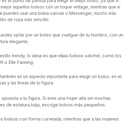
 es el punto de partida para elegir el mejor bolso, ya que si
n mejor aquellos bolsos con un toque vintage, mientras que si
mal puedes usar una bolsa canvas o Messenger, mucho más
ilo de ropa más sencillo.
, puedes optar por un bolso que cuelgue de tu hombro, con un
tura elegante.
stilo trendy, lo ideal es que elijas bolsos satchel, como los
 o Elle Fanning.
 también es un aspecto importante para elegir un bolso, en el
s y las líneas de tu figura.
opuesta a tu figura. Si eres una mujer alta sin muchas
 eres de estatura baja, escoge bolsos más pequeños.
s bolsos con forma curveada, mientras que a las mujeres