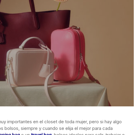
uy importantes en el closet de toda mujer, pero si hay algo
s bolsos, siempre y cuando se elija el mejor para cada
pping bag
o un
travel bag
, bolsos ideales para salir, trabajar o