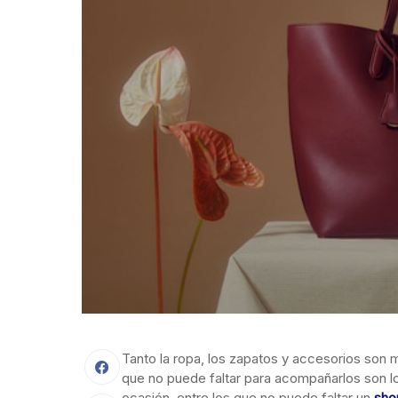
Tanto la ropa, los zapatos y accesorios son m
que no puede faltar para acompañarlos son lo
ocasión, entre los que no puede faltar un
sho