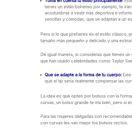
Toma en cuenta tu estilo principalmente:
Este
tienes un estilo bohemio por ejemplo, te irá
acostumbras a vestir mas deportiva e infor
sencillas y cómodas, que se adaptan a un est
Pero si lo que prefieres es el estilo clásico
tamaño más pequeño y delicado y una estruc
De igual manera, si consideras que tienes un e
que han usado celebridades como Taylor Swift
Que se adapte a la forma de tu cuerpo:
Este
que el tip seria realmente compensar las curva
La idea es que optes por bolsos con la forma 
curvas, un bolso grande te iría bien, pero si
Para las mujeres delgadas son recomendable
con curvas les van mejor los bolsos rectos.