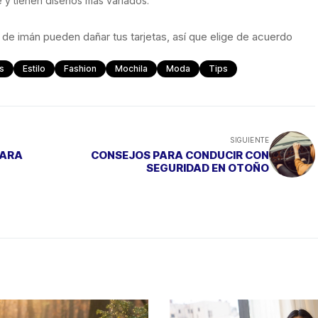
e y tienen diseños más variados.
 de imán pueden dañar tus tarjetas, así que elige de acuerdo
s
Estilo
Fashion
Mochila
Moda
Tips
SIGUIENTE
PARA
CONSEJOS PARA CONDUCIR CON
SEGURIDAD EN OTOÑO