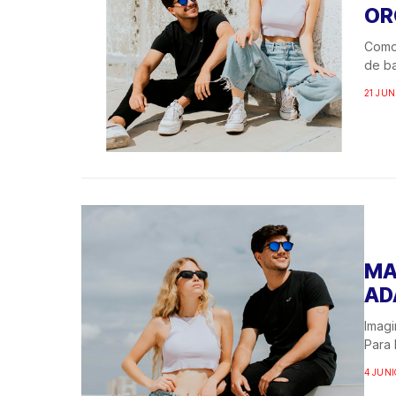
OR
Como 
de ba
21 JUN
MA
AD
Imagi
Para 
4 JUNI