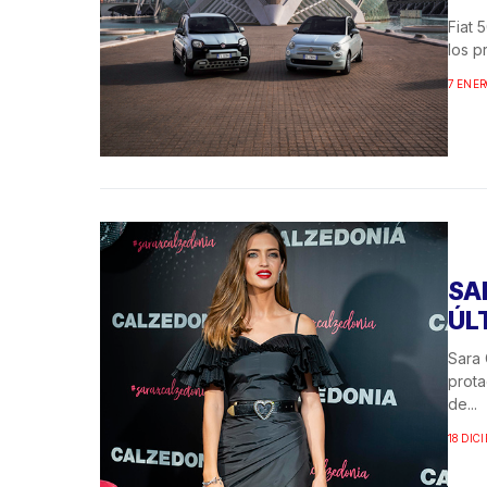
Fiat 
los p
7 ENER
SA
ÚL
Sara 
prota
de...
18 DIC