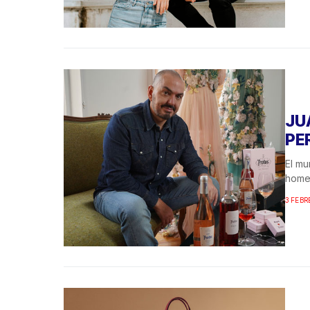
JU
PE
El mu
homen
3 FEBR