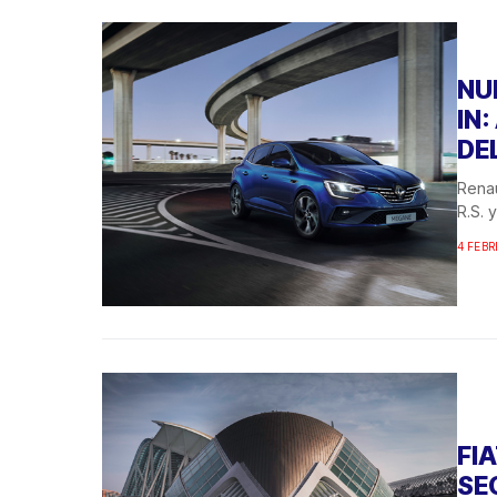
NU
IN
DE
Renau
R.S. 
4 FEBR
FIA
SE