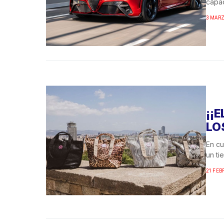
capac
3 MARZ
¡¡
LO
En cu
un ti
21 FEB