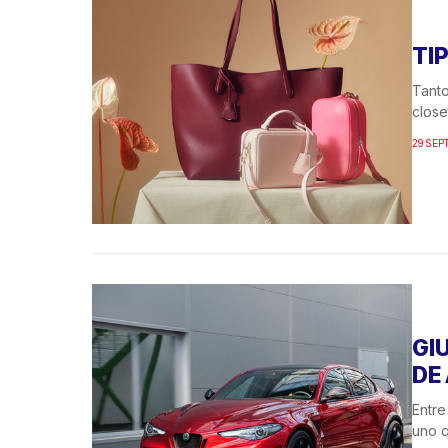
TI
Tanto
close
29 SEP
GI
DE
Entre
uno q