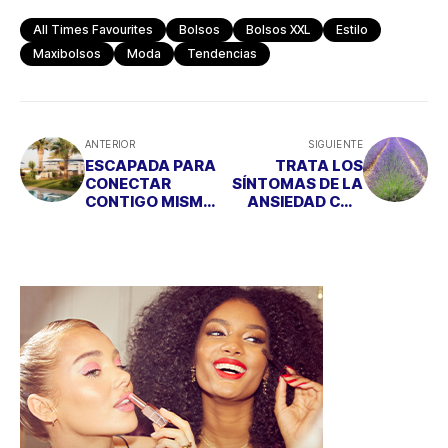
All Times Favourites
Bolsos
Bolsos XXL
Estilo
Maxibolsos
Moda
Tendencias
ANTERIOR
SIGUIENTE
ESCAPADA PARA
TRATA LOS
CONECTAR
SÍNTOMAS DE LA
CONTIGO MISMO
ANSIEDAD CON
Y CON LA
HOMEOPATÍA
NATURALEZA