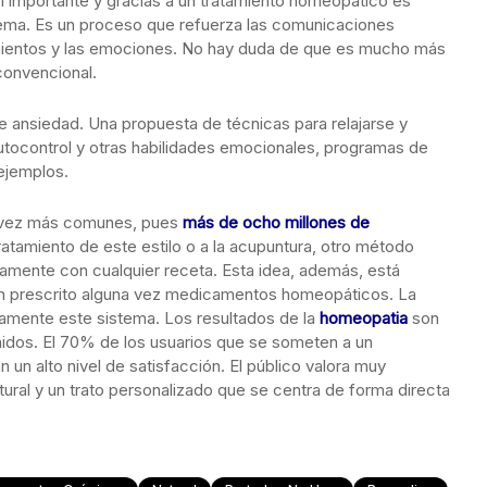
el importante y gracias a un tratamiento homeopático es
blema. Es un proceso que refuerza las comunicaciones
imientos y las emociones. No hay duda de que es mucho más
convencional.
de ansiedad. Una propuesta de técnicas para relajarse y
 autocontrol y otras habilidades emocionales, programas de
ejemplos.
 vez más comunes, pues
más de ocho millones de
ratamiento de este estilo o a la acupuntura, otro método
mente con cualquier receta. Esta idea, además, está
an prescrito alguna vez medicamentos homeopáticos. La
vamente este sistema. Los resultados de la
homeopatia
son
enidos. El 70% de los usuarios que se someten a un
 un alto nivel de satisfacción. El público valora muy
ural y un trato personalizado que se centra de forma directa