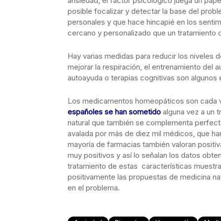
ansiedad, el factor psicológico juega un pap
posible focalizar y detectar la base del pro
personales y que hace hincapié en los sent
cercano y personalizado que un tratamiento 
Hay varias medidas para reducir los niveles 
mejorar la respiración, el entrenamiento del
autoayuda o terapias cognitivas son algunos 
Los medicamentos homeopáticos son cada
españoles se han sometido
alguna vez a un t
natural que también se complementa perfecta
avalada por más de diez mil médicos, que h
mayoría de farmacias también valoran positi
muy positivos y así lo señalan los datos obt
tratamiento de estas características muestran
positivamente las propuestas de medicina nat
en el problema.