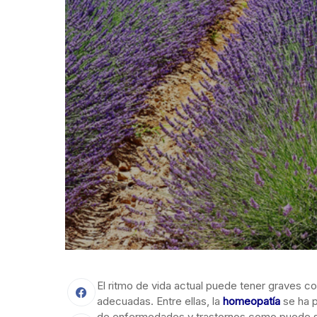
El ritmo de vida actual puede tener graves c
adecuadas. Entre ellas, la
homeopatía
se ha p
de enfermedades y trastornos como puede ser