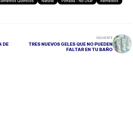
camentos Químicos
Natural
Portada - No Usar
Remedios
SIGUIENTE
A DE
TRES NUEVOS GELES QUE NO PUEDEN
FALTAR EN TU BAÑO