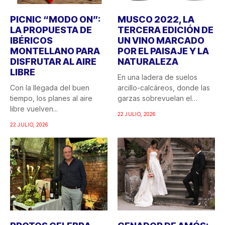
PICNIC “MODO ON”:
MUSCO 2022, LA
LA PROPUESTA DE
TERCERA EDICIÓN DE
IBÉRICOS
UN VINO MARCADO
MONTELLANO PARA
POR EL PAISAJE Y LA
DISFRUTAR AL AIRE
NATURALEZA
LIBRE
En una ladera de suelos
Con la llegada del buen
arcillo-calcáreos, donde las
tiempo, los planes al aire
garzas sobrevuelan el
libre vuelven...
recuerdo...
22 JULIO, 2026
22 JULIO, 2026