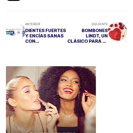
ANTERIOR
SIGUIENTE
DIENTES FUERTES
BOMBONES
Y ENCÍAS SANAS
LINDT, UN
CON
CLÁSICO PARA EL
"SENSIBILIDAD &
DÍA DE LOS
ENCÍAS CALM" DE
ENAMORADOS
ORAL B