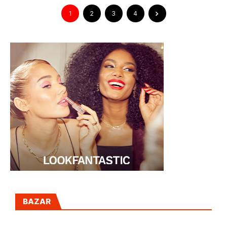
1
2
3
4
BAZAR