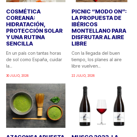
COSMÉTICA
PICNIC “MODO ON”:
COREANA:
LA PROPUESTA DE
HIDRATACIÓN,
IBÉRICOS
PROTECCIÓN SOLAR
MONTELLANO PARA
Y UNA RUTINA
DISFRUTAR AL AIRE
SENCILLA
LIBRE
En un país con tantas horas
Con la llegada del buen
de sol como España, cuidar
tiempo, los planes al aire
la...
libre vuelven...
30 JULIO, 2026
22 JULIO, 2026