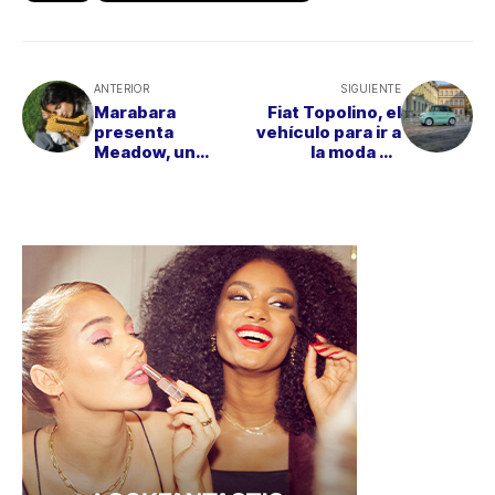
ANTERIOR
SIGUIENTE
Marabara
Fiat Topolino, el
presenta
vehículo para ir a
Meadow, un
la moda en
delicioso paseo
Otoño/Invierno
por la campiña
inglesa