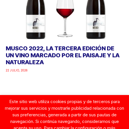
MUSCO 2022, LA TERCERA EDICIÓN DE
UN VINO MARCADO POR EL PAISAJE Y LA
NATURALEZA
22 JULIO, 2026
Este sitio web utiliza cookies propias y de terceros para
Google
mejorar sus servicios y mostrarle publicidad relacionada con
sus preferencias, generada a partir de sus pautas de
navegación. Si continúa navegando, consideramos que
acepta su uso. Para cambiar la configuración o más