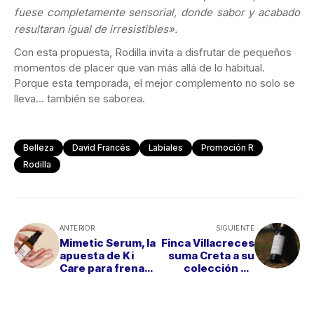
fuese completamente sensorial, donde sabor y acabado
resultaran igual de irresistibles».
Con esta propuesta, Rodilla invita a disfrutar de pequeños
momentos de placer que van más allá de lo habitual.
Porque esta temporada, el mejor complemento no solo se
lleva… también se saborea.
Belleza
David Francés
Labiales
Promoción R
Rodilla
ANTERIOR
SIGUIENTE
Mimetic Serum, la
Finca Villacreces
apuesta de Ki
suma Creta a su
Care para frenar
colección de
el envejecimiento
vinos de
cutáneo
identidad propia