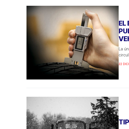
EL
PU
VE
La ún
circu
22 DIC
TI