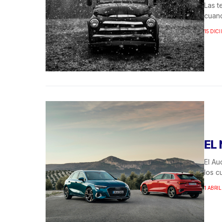
Las t
cuand
15 DIC
EL
El Au
los c
1 ABRIL