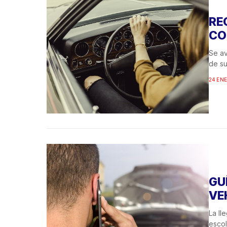
RE
CO
Se av
de su
24 ENE
GU
VE
La ll
escol