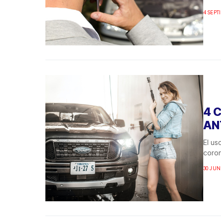
4 SEPT
4 
AN
El us
coron
30 JUN