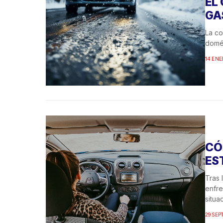
EL
GA
La co
domés
14 ENE
CÓ
ES
Tras 
enfre
situa
29 SEP