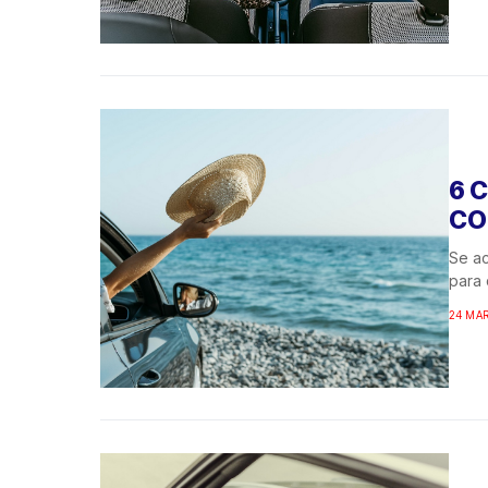
6 
CO
Se ac
para 
24 MAR