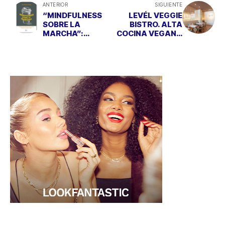
ANTERIOR
SIGUIENTE
“MINDFULNESS
LEVÉL VEGGIE
SOBRE LA
BISTRO. ALTA
MARCHA”:
COCINA VEGANA
APRENDE A
CON SELLO DE
MEDITAR EN
AUTORA
CUALQUIER
PARTE