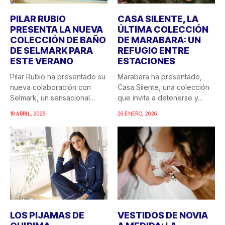
PILAR RUBIO
CASA SILENTE, LA
PRESENTA LA NUEVA
ÚLTIMA COLECCIÓN
COLECCIÓN DE BAÑO
DE MARABARA: UN
DE SELMARK PARA
REFUGIO ENTRE
ESTE VERANO
ESTACIONES
Pilar Rubio ha presentado su
Marabara ha presentado,
nueva colaboración con
Casa Silente, una colección
Selmark, un sensacional
que invita a detenerse y...
doble...
18 ABRIL, 2026
26 ENERO, 2026
LOS PIJAMAS DE
VESTIDOS DE NOVIA