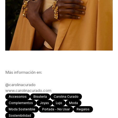
Más información en:
@carolinacurado
www.carolinacurado.com
Accesorios
Bisutería
Carolina Curado
Complementos
Joyas
Lujo
Moda
Moda Sostenible
Portada - No Usar
Regalos
Sostenibilidad