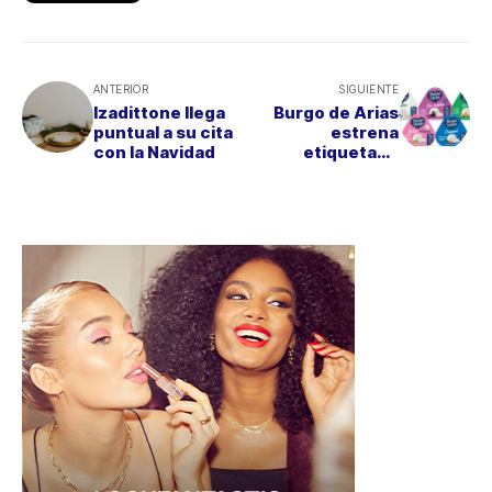
ANTERIOR
SIGUIENTE
Izadittone llega
Burgo de Arias
puntual a su cita
estrena
con la Navidad
etiquetado
inclusivo