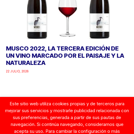
MUSCO 2022, LA TERCERA EDICIÓN DE
UN VINO MARCADO POR EL PAISAJE Y LA
NATURALEZA
22 JULIO, 2026
Este sitio web utiliza cookies propias y de terceros para
Google
mejorar sus servicios y mostrarle publicidad relacionada con
sus preferencias, generada a partir de sus pautas de
navegación. Si continúa navegando, consideramos que
acepta su uso. Para cambiar la configuración o más