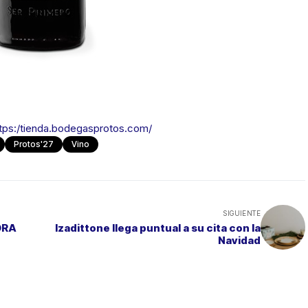
tps:/tienda.bodegasprotos.com/
Protos'27
Vino
SIGUIENTE
ORA
Izadittone llega puntual a su cita con la
Navidad