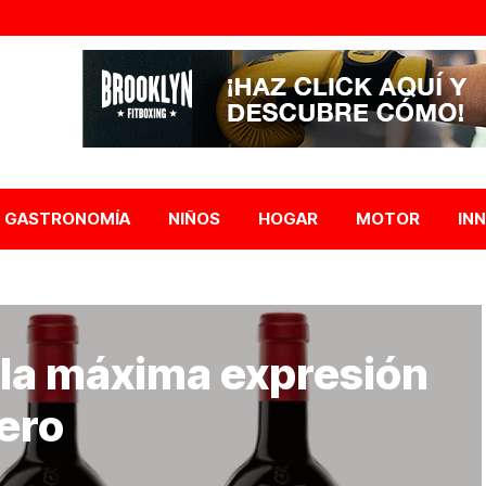
GASTRONOMÍA
NIÑOS
HOGAR
MOTOR
IN
 la máxima expresión
ero