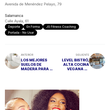
Avenida de Menéndez Pelayo, 79
Salamanca
Calle Ayala, 61
Deporte
En Forma
JG Fitness Coaching
Portada - No Usar
ANTERIOR
SIGUIENTE
LOS MEJORES
LEVEL BISTRÓ,
SUELOS DE
ALTA COCINA
MADERA PARA TU
VEGANA EN
HOGAR
FRENTE DEL
RETIRO