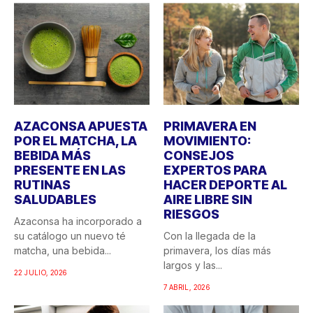
AZACONSA APUESTA
PRIMAVERA EN
POR EL MATCHA, LA
MOVIMIENTO:
BEBIDA MÁS
CONSEJOS
PRESENTE EN LAS
EXPERTOS PARA
RUTINAS
HACER DEPORTE AL
SALUDABLES
AIRE LIBRE SIN
RIESGOS
Azaconsa ha incorporado a
su catálogo un nuevo té
Con la llegada de la
matcha, una bebida...
primavera, los días más
largos y las...
22 JULIO, 2026
7 ABRIL, 2026