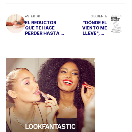
ANTERIOR
SIGUIENTE
EL REDUCTOR
"DÓNDE EL
QUE TE HACE
VIENTO ME
PERDER HASTA 2
LLEVE", UN
CENTÍMETROS DE
DOCUMENTAL DE
CADERA EN 4
CUATRO
SEMANAS
MUJERES
ROMPEDORAS