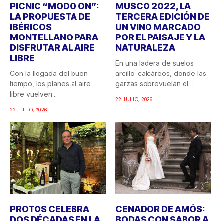
PICNIC “MODO ON”:
MUSCO 2022, LA
LA PROPUESTA DE
TERCERA EDICIÓN DE
IBÉRICOS
UN VINO MARCADO
MONTELLANO PARA
POR EL PAISAJE Y LA
DISFRUTAR AL AIRE
NATURALEZA
LIBRE
En una ladera de suelos
Con la llegada del buen
arcillo-calcáreos, donde las
tiempo, los planes al aire
garzas sobrevuelan el
libre vuelven...
recuerdo...
22 JULIO, 2026
22 JULIO, 2026
PROTOS CELEBRA
CENADOR DE AMÓS:
DOS DÉCADAS EN LA
BODAS CON SABOR A