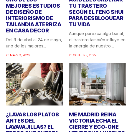
MEJORES ESTUDIOS
TU TRASTERO
DE DISEÑO DE
SEGÚN EL FENG SHUI
INTERIORISMO DE
PARA DESBLOQUEAR
TAILANDIA ATERRIZA
TU VIDA
EN CASA DECOR
Aunque parezca algo banal,
Del 9 de abril al 24 de mayo,
el trastero también influye en
uno de los mejores...
la energía de nuestro
hogar....
20 MARZO, 2026
28 OCTUBRE, 2025
¿LAVAS LOS PLATOS
ME MADRID REINA
ANTES DEL
VICTORIA ECHA EL
LAVAVAJILLAS? EL
CIERRE Y ECO-ONE