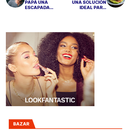
PAPÁ UNA
UNA SOLUCIÓN
ESCAPADA
IDEAL PARA
RELAJANTE A
MANTENER A
HOTEL-SPA NIWA
RAYA LA DIETA
BAZAR