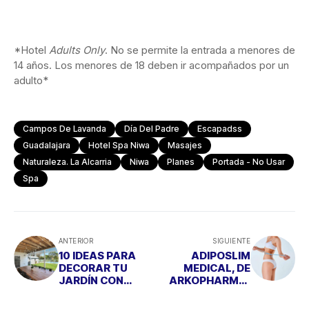
*Hotel
Adults Only
. No se permite la entrada a menores de
14 años. Los menores de 18 deben ir acompañados por un
adulto*
Campos De Lavanda
Día Del Padre
Escapadss
Guadalajara
Hotel Spa Niwa
Masajes
Naturaleza. La Alcarria
Niwa
Planes
Portada - No Usar
Spa
ANTERIOR
SIGUIENTE
10 IDEAS PARA
ADIPOSLIM
DECORAR TU
MEDICAL, DE
JARDÍN CON
ARKOPHARMA,
PISCINA
TU ALIADO PARA
COMBATIR EL