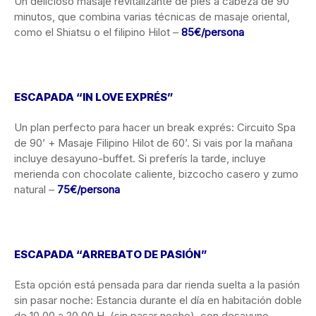
Un delicioso masaje revitalizante de pies a cabeza de 90
minutos, que combina varias técnicas de masaje oriental,
como el Shiatsu o el filipino Hilot –
85€/persona
ESCAPADA “IN LOVE EXPRÉS”
Un plan perfecto para hacer un break exprés: Circuito Spa
de 90’ + Masaje Filipino Hilot de 60’. Si vais por la mañana
incluye desayuno-buffet. Si preferís la tarde, incluye
merienda con chocolate caliente, bizcocho casero y zumo
natural –
75€/persona
ESCAPADA “ARREBATO DE PASIÓN”
Esta opción está pensada para dar rienda suelta a la pasión
sin pasar noche: Estancia durante el día en habitación doble
de 10.00 a 20.00 H. (sin pasar noche), con desayuno-