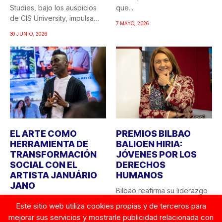
Studies, bajo los auspicios
que...
de CIS University, impulsa
7 MAYO, 2026
una...
30 JUNIO, 2026
EL ARTE COMO
PREMIOS BILBAO
HERRAMIENTA DE
BALIOEN HIRIA:
TRANSFORMACIÓN
JÓVENES POR LOS
SOCIAL CON EL
DERECHOS
ARTISTA JANUÁRIO
HUMANOS
JANO
Bilbao reafirma su liderazgo
CIS University y la Fundación
como ciudad comprometida
Este sitio web utiliza cookies propias y de terceros para
Robert F. Kennedy Human
con los valores
mejorar sus servicios y mostrarle publicidad relacionada con
Rights Spain apuestan...
democráticos y...