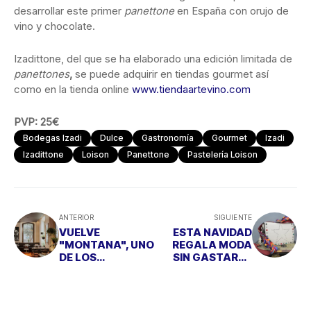
desarrollar este primer
panettone
en España con orujo de
vino y chocolate.
Izadittone, del que se ha elaborado una edición limitada de
panettones
,
se puede adquirir en tiendas gourmet así
como en la tienda online
www.tiendaartevino.com
PVP: 25€
Bodegas Izadi
Dulce
Gastronomía
Gourmet
Izadi
Izadittone
Loison
Panettone
Pastelería Loison
ANTERIOR
SIGUIENTE
VUELVE
ESTA NAVIDAD
"MONTANA", UNO
REGALA MODA
DE LOS
SIN GASTARTE
REFERENTES
UNA FORTUNA
GASTRONÓMICO
S DE MÁLAGA