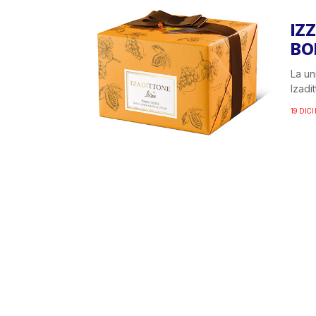
IZ
BO
La un
Izadi
19 DIC