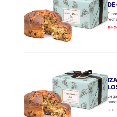
DE
El pa
fecha
29 NOV
IZ
LO
Llega
panet
10 DIC