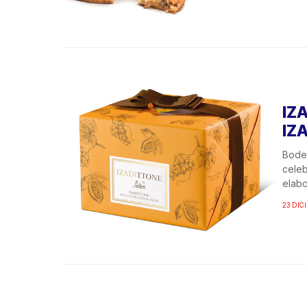
IZ
IZ
Bodeg
celeb
elabo
23 DIC