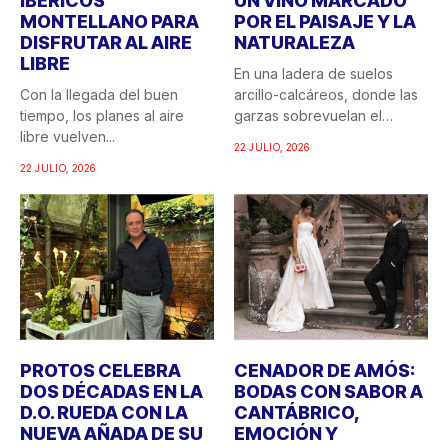
IBÉRICOS
UN VINO MARCADO
MONTELLANO PARA
POR EL PAISAJE Y LA
DISFRUTAR AL AIRE
NATURALEZA
LIBRE
En una ladera de suelos
Con la llegada del buen
arcillo-calcáreos, donde las
tiempo, los planes al aire
garzas sobrevuelan el
libre vuelven...
recuerdo...
22 JULIO, 2026
22 JULIO, 2026
PROTOS CELEBRA
CENADOR DE AMÓS:
DOS DÉCADAS EN LA
BODAS CON SABOR A
D.O. RUEDA CON LA
CANTÁBRICO,
NUEVA AÑADA DE SU
EMOCIÓN Y