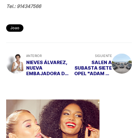
Tel.: 914347566
Joao
ANTERIOR
SIGUIENTE
NIEVES ÁLVAREZ,
SALEN A
NUEVA
SUBASTA SIETE
EMBAJADORA DE
OPEL "ADAM BY
ROCHAS
BRYAN ADAMS"
CON FINES
BENÉFICOS