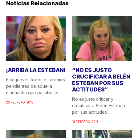
Noticias Relacionadas
¡ARRIBA LA ESTEBAN!
“NO ES JUSTO
CRUCIFICAR A BELÉN
Este jueves todos estaremos
ESTEBAN POR SUS
pendientes de aquella
ACTITUDES”
muchacha que pasaba los
veranos...
No es justo criticar y
26 FEBRERO, 2015
crucificar a Belén Esteban
por sus actitudes...
18 FEBRERO, 2015