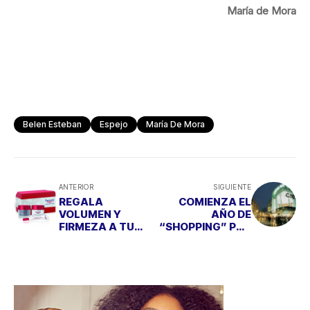
María de Mora
Belen Esteban
Espejo
María De Mora
ANTERIOR
SIGUIENTE
REGALA
COMIENZA EL
VOLUMEN Y
AÑO DE
FIRMEZA A TU
“SHOPPING” POR
PIEL POR
GALES
NAVIDAD