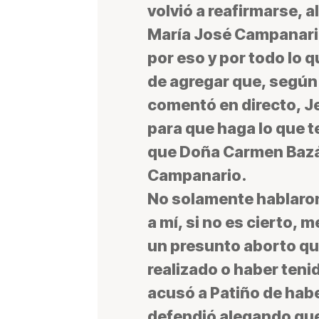
volvió a reafirmarse, 
María José Campanari
por eso y por todo lo 
de agregar que, según 
comentó en directo, Je
para que haga lo que t
que Doña Carmen Bazá
Campanario.
No solamente hablaron
a mí, si no es cierto,
un presunto aborto qu
realizado o haber ten
acusó a Patiño de habe
defendió alegando que 