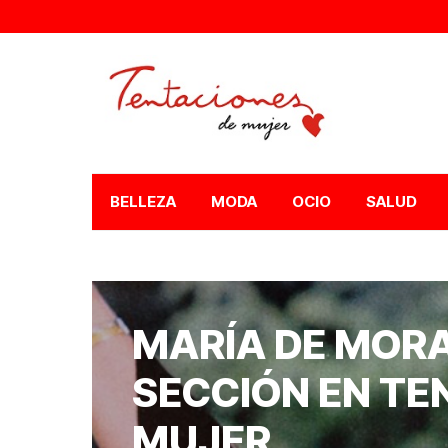
BELLEZA
MODA
OCIO
SALUD
MARÍA DE MOR
SECCIÓN EN TE
MUJER