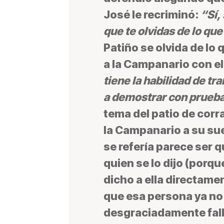
José le recriminó:
“Sí,
que te olvidas de lo qu
Patiño se olvida de lo
a la Campanario con e
tiene la habilidad de tr
a demostrar con prueba
tema del patio de corra
la Campanario a su su
se refería parece ser 
quien se lo dijo (porqu
dicho a ella directamen
que esa persona ya no
desgraciadamente fall