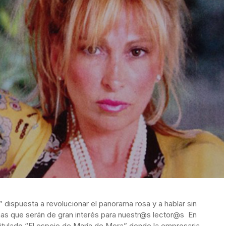
 dispuesta a revolucionar el panorama rosa y a hablar sin
as que serán de gran interés para nuestr@s lector@s En
itulado “El espejo de María de Mora” donde la empresaria