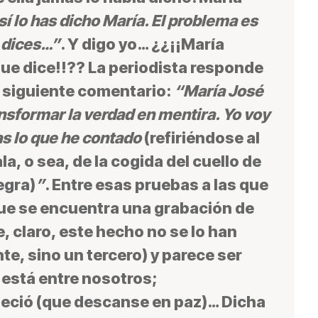
 sí lo has dicho María. El problema es
e dices…”
. Y digo yo… ¿¿¡¡María
 que dice!!?? La periodista responde
l siguiente comentario
:
“María José
ansformar la verdad en mentira. Yo voy
s lo que he contado
(refiriéndose al
la, o sea, de la cogida del cuello de
egra)
”
. Entre esas pruebas a las que
que se encuentra una grabación de
e, claro, este hecho no se lo han
te, sino un tercero) y parece ser
 está entre nosotros;
eció (que descanse en paz)… Dicha