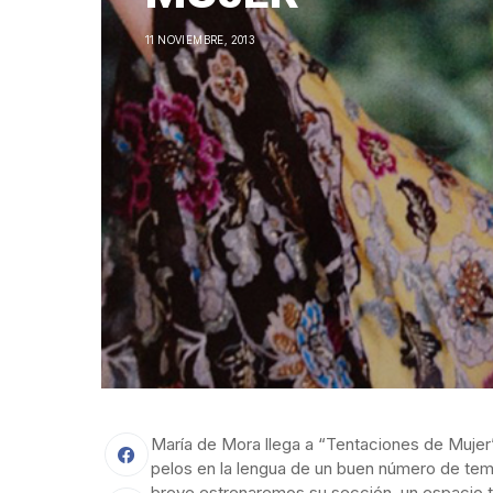
11 NOVIEMBRE, 2013
María de Mora llega a “Tentaciones de Mujer”
pelos en la lengua de un buen número de tem
breve estrenaremos su sección, un espacio t