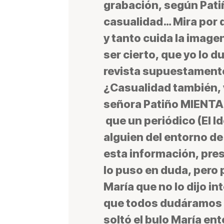
grabación, según Patiño
casualidad… Mira por d
y tanto cuida la image
ser cierto, que yo lo 
revista supuestamente 
¿Casualidad también, v
señora Patiño MIENTA…
que un periódico (El I
alguien del entorno de
esta información, pre
lo puso en duda, pero
María que no lo dijo i
que todos dudáramos si
soltó el bulo María en