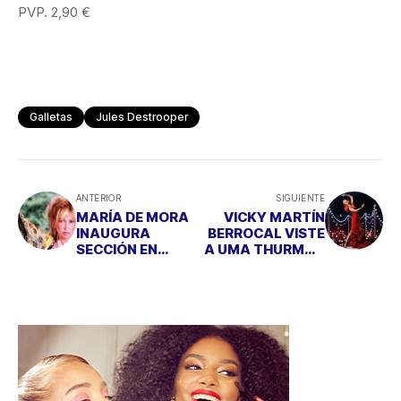
PVP. 2,90 €
Galletas
Jules Destrooper
ANTERIOR
SIGUIENTE
MARÍA DE MORA
VICKY MARTÍN
INAUGURA
BERROCAL VISTE
SECCIÓN EN
A UMA THURMAN
TENTACIONES DE
PARA EL
MUJER
CALENDARIO
CAMPARY