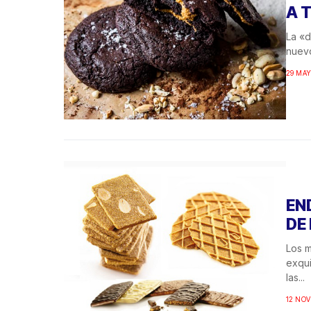
A 
La «
nuevo
29 MAY
EN
DE
Los m
exqui
las...
12 NOV