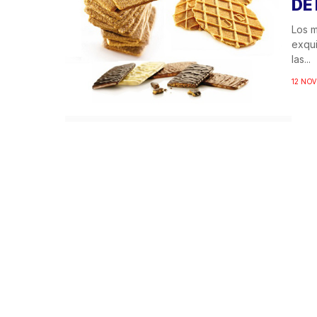
DE
Los m
exqui
las...
12 NOV