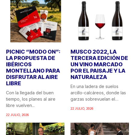
PICNIC “MODO ON”:
MUSCO 2022, LA
LA PROPUESTA DE
TERCERA EDICIÓN DE
IBÉRICOS
UN VINO MARCADO
MONTELLANO PARA
POR EL PAISAJE Y LA
DISFRUTAR AL AIRE
NATURALEZA
LIBRE
En una ladera de suelos
Con la llegada del buen
arcillo-calcáreos, donde las
tiempo, los planes al aire
garzas sobrevuelan el
libre vuelven...
recuerdo...
22 JULIO, 2026
22 JULIO, 2026