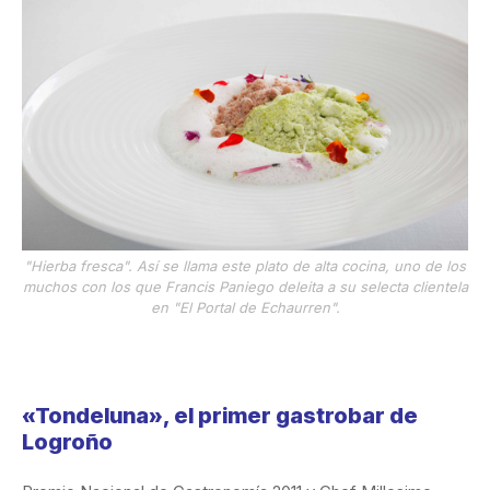
"Hierba fresca". Así se llama este plato de alta cocina, uno de los
muchos con los que Francis Paniego deleita a su selecta clientela
en "El Portal de Echaurren".
«Tondeluna», el primer gastrobar de
Logroño