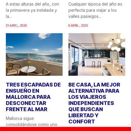
A estas alturas del año, con
Cualquier época del año es
la primavera ya instalada y
perfecta para viajar a los
la...
valles pasiegos...
21 ABRIL, 2026
6 ABRIL, 2026
TRES ESCAPADAS DE
BE CASA, LA MEJOR
ENSUEÑO EN
ALTERNATIVA PARA
MALLORCA PARA
LOS VIAJEROS
DESCONECTAR
INDEPENDIENTES
FRENTE AL MAR
QUE BUSCAN
LIBERTAD Y
Mallorca sigue
CONFORT
consolidándose como uno
de los destinos más
El auge del viajero