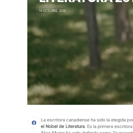
14 OCTUBRE, 2013
La escritora canadiense ha sido la elegida p
el Nobel de Literatura
. Es la primera escrito
Alice Munro ha sido definida como “la maestr