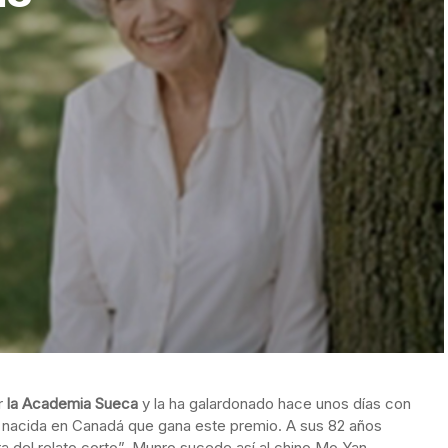
or
la Academia Sueca
y la ha galardonado hace unos días con
ra nacida en Canadá que gana este premio. A sus 82 años
a del relato corto”. Munro sucede así al chino Mo Yan,