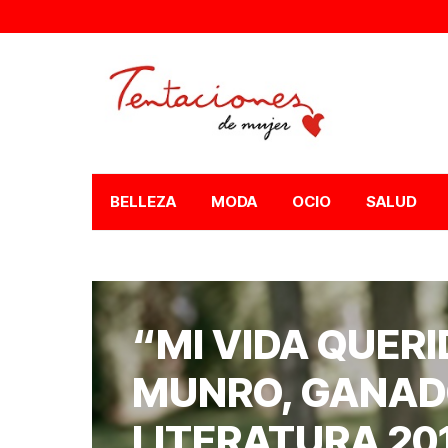
BELLEZA
MODA
OCIO
SALUD
“MI VIDA QUERI
MUNRO, GANAD
LITERATURA 20