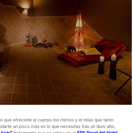
 que ofrecerle al cuerpo los mimos y el relax que tanto
uidarte un poco más es lo que necesitas tras un duro año,
luvia”
tratamiento que se aplica en el
SPA Royal del Hotel