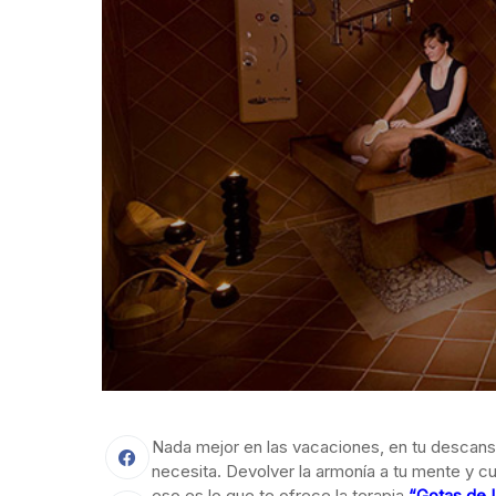
Nada mejor en las vacaciones, en tu descanso
necesita. Devolver la armonía a tu mente y c
eso es lo que te ofrece la terapia
“Gotas de L