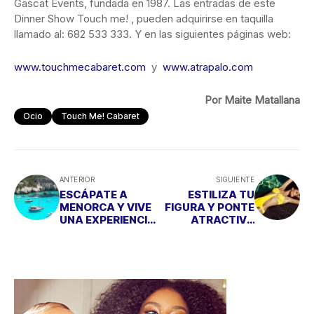
Gascat Events, fundada en 1987. Las entradas de este
Dinner Show Touch me! , pueden adquirirse en taquilla
llamado al: 682 533 333. Y en las siguientes páginas web:
www.touchmecabaret.com
y
www.atrapalo.com
Por Maite Matallana
Ocio
Touch Me! Cabaret
ANTERIOR
SIGUIENTE
ESCÁPATE A
ESTILIZA TU
MENORCA Y VIVE
FIGURA Y PONTE
UNA EXPERIENCIA
ATRACTIVA
DE LUJO
FRENTE AL SOL