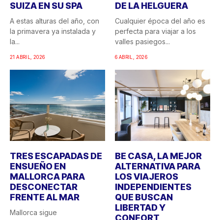
SUIZA EN SU SPA
DE LA HELGUERA
A estas alturas del año, con
Cualquier época del año es
la primavera ya instalada y
perfecta para viajar a los
la...
valles pasiegos...
21 ABRIL, 2026
6 ABRIL, 2026
TRES ESCAPADAS DE
BE CASA, LA MEJOR
ENSUEÑO EN
ALTERNATIVA PARA
MALLORCA PARA
LOS VIAJEROS
DESCONECTAR
INDEPENDIENTES
FRENTE AL MAR
QUE BUSCAN
LIBERTAD Y
Mallorca sigue
CONFORT