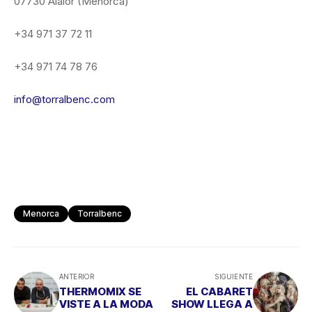
07730 Alaior (Menorca)
+34 971 37 72 11
+34 971 74 78 76
info@torralbenc.com
Menorca
Torralbenc
ANTERIOR
SIGUIENTE
THERMOMIX SE
EL CABARET
VISTE A LA MODA
SHOW LLEGA A