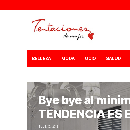
BELLEZA
MODA
OCIO
SALUD
Bye bye al min
TENDENCIA ES 
4 JUNIO, 2013