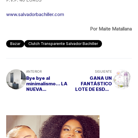
www.salvadorbachiller.com
Por Maite Matallana
Bazar
Clutch Transparente Salvador Bachiller
ANTERIOR
SIGUIENTE
Bye bye al
GANA UN
minimalismo... LA
FANTÁSTICO
NUEVA
LOTE DE ESDOR
TENDENCIA ES EL
VID ORIGIN
COTTAGE