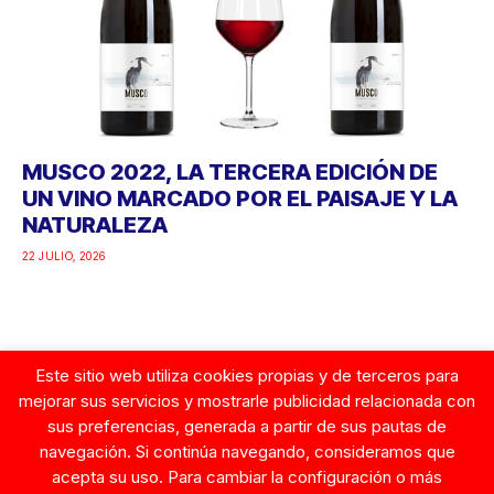
MUSCO 2022, LA TERCERA EDICIÓN DE
UN VINO MARCADO POR EL PAISAJE Y LA
NATURALEZA
22 JULIO, 2026
Este sitio web utiliza cookies propias y de terceros para
Google
mejorar sus servicios y mostrarle publicidad relacionada con
sus preferencias, generada a partir de sus pautas de
navegación. Si continúa navegando, consideramos que
acepta su uso. Para cambiar la configuración o más