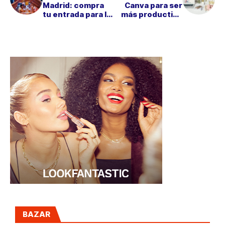
Madrid: compra
Canva para ser
tu entrada para la
más productivo
mayor fiesta de la
en verano
cerveza en
España
BAZAR