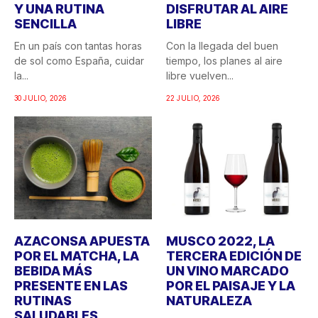
Y UNA RUTINA
DISFRUTAR AL AIRE
SENCILLA
LIBRE
En un país con tantas horas
Con la llegada del buen
de sol como España, cuidar
tiempo, los planes al aire
la...
libre vuelven...
30 JULIO, 2026
22 JULIO, 2026
AZACONSA APUESTA
MUSCO 2022, LA
POR EL MATCHA, LA
TERCERA EDICIÓN DE
BEBIDA MÁS
UN VINO MARCADO
PRESENTE EN LAS
POR EL PAISAJE Y LA
RUTINAS
NATURALEZA
SALUDABLES