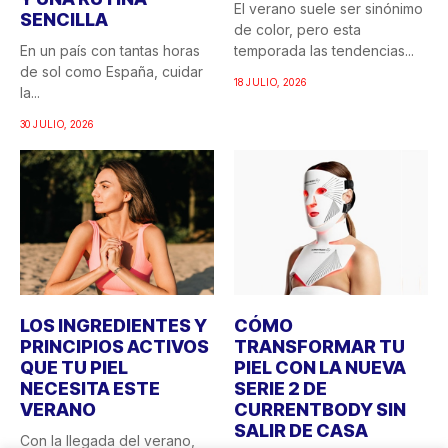
El verano suele ser sinónimo
SENCILLA
de color, pero esta
En un país con tantas horas
temporada las tendencias...
de sol como España, cuidar
18 JULIO, 2026
la...
30 JULIO, 2026
LOS INGREDIENTES Y
CÓMO
PRINCIPIOS ACTIVOS
TRANSFORMAR TU
QUE TU PIEL
PIEL CON LA NUEVA
NECESITA ESTE
SERIE 2 DE
VERANO
CURRENTBODY SIN
SALIR DE CASA
Con la llegada del verano,