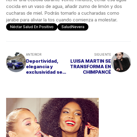
cocida en un vaso de agua, añadir zumo de limón y dos
cucharas de miel. Podrás tomarlo a cucharadas como
jarabe para aliviar la tos cuando comienza a molestar.
Néctar Salud En Positivo
SaludNevera
ANTERIOR
SIGUIENTE
Deportividad,
LUISA MARTIN SE
elegancia y
TRANSFORMA EN
exclusividad se
CHIMPANCÉ
conjugan en el
nuevo MINI
PACEMAN