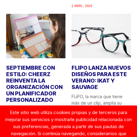
2 ABRIL, 2026
SEPTIEMBRE CON
FLIPO LANZA NUEVOS
ESTILO: CHEERZ
DISEÑOS PARA ESTE
REINVENTA LA
VERANO: IKAT Y
ORGANIZACIÓN CON
SAUVAGE
UN PLANIFICADOR
FLiPO, la marca que tiene
PERSONALIZADO
más de un clip, amplía su
El final del verano siempre
colección...
Este sitio web utiliza cookies propias y de terceros para
trae consigo esa sensación
mejorar sus servicios y mostrarle publicidad relacionada con
23 JUNIO, 2025
de “vuelta a...
sus preferencias, generada a partir de sus pautas de
26 AGOSTO, 2025
navegación. Si continúa navegando, consideramos que