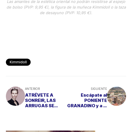
Las amantes de la estética oriental no podrán resistirse al espejo
de bolso (PVP: 9,95 €), la figura de la muñeca Kimmidoll o la taza
de desayuno (PVP: 10,95 €).
Kimmidoll
ANTERIOR
SIGUIENTE
ATRÉVETE A
Escápate al
SONREIR, LAS
PONIENTE
ARRUGAS SE
GRANADINO y a la
CORRIGEN
SUBBÉTICA
CORDOBESA