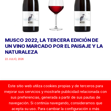
MUSCO 2022, LA TERCERA EDICIÓN DE
UN VINO MARCADO POR EL PAISAJE Y LA
NATURALEZA
22 JULIO, 2026
Este sitio web utiliza cookies propias y de terceros para
Google
mejorar sus servicios y mostrarle publicidad relacionada con
sus preferencias, generada a partir de sus pautas de
navegación. Si continúa navegando, consideramos que
acepta su uso. Para cambiar la configuración o más