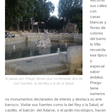
Recorrer
sus calles
con
casas
blancas y
flores de
colores
del barrio
la Villa
recuerda
ese típico
y
especial
sabor
andaluz.
Si pasas por Priego tienes que contemplar dos de
Priego
sus fuentes: la del Rey y la de la Salud.
tiene
numeros
os monumentos declarados de interés y destaca su arte
barroco. Visitar sus fuentes como la del Rey o la Salud, el
castillo, el balcón del Adarve, o el jardín micológico, hacen