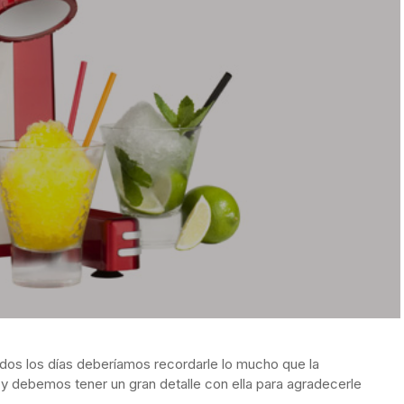
os los días deberíamos recordarle lo mucho que la
y debemos tener un gran detalle con ella para agradecerle