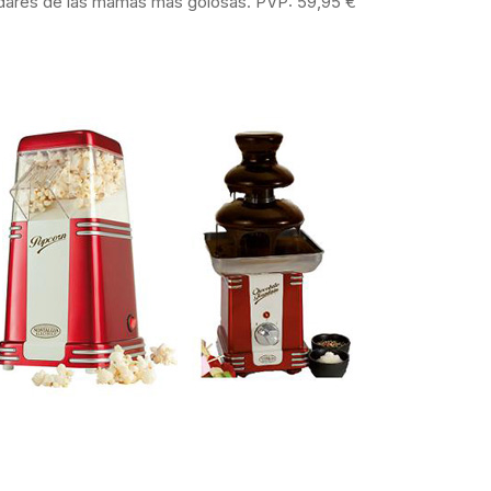
adares de las mamás más golosas. PVP: 59,95 €