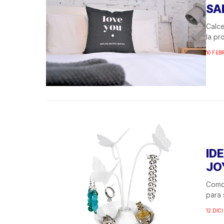
SA
Calce
la pr
10 FEB
ID
JO
Como 
para 
12 DIC