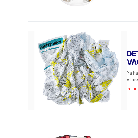
DE
VA
Ya ha
el mo
18 JULI