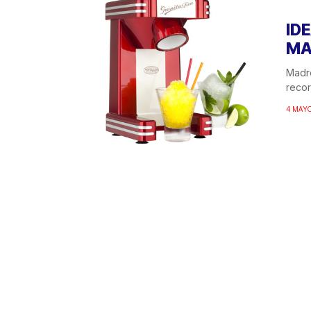
ID
MA
Madre
recor
4 MAYO