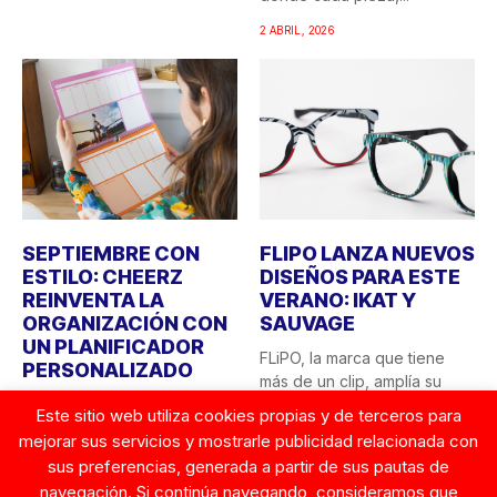
2 ABRIL, 2026
SEPTIEMBRE CON
FLIPO LANZA NUEVOS
ESTILO: CHEERZ
DISEÑOS PARA ESTE
REINVENTA LA
VERANO: IKAT Y
ORGANIZACIÓN CON
SAUVAGE
UN PLANIFICADOR
FLiPO, la marca que tiene
PERSONALIZADO
más de un clip, amplía su
El final del verano siempre
colección...
Este sitio web utiliza cookies propias y de terceros para
trae consigo esa sensación
mejorar sus servicios y mostrarle publicidad relacionada con
23 JUNIO, 2025
de “vuelta a...
sus preferencias, generada a partir de sus pautas de
26 AGOSTO, 2025
navegación. Si continúa navegando, consideramos que