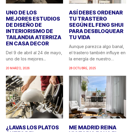
UNO DE LOS
ASÍ DEBES ORDENAR
MEJORES ESTUDIOS
TU TRASTERO
DE DISEÑO DE
SEGÚN EL FENG SHUI
INTERIORISMO DE
PARA DESBLOQUEAR
TAILANDIA ATERRIZA
TU VIDA
EN CASA DECOR
Aunque parezca algo banal,
Del 9 de abril al 24 de mayo,
el trastero también influye en
uno de los mejores...
la energía de nuestro
hogar....
20 MARZO, 2026
28 OCTUBRE, 2025
¿LAVAS LOS PLATOS
ME MADRID REINA